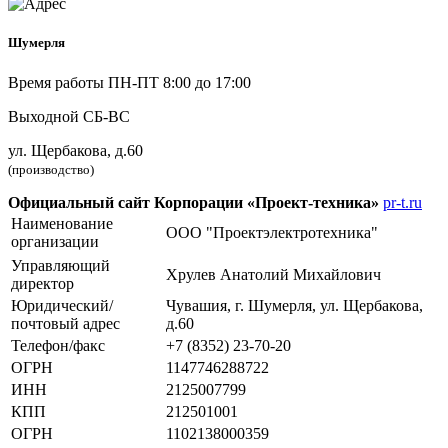
Шумерля
Время работы ПН-ПТ 8:00 до 17:00
Выходной СБ-ВС
ул. Щербакова, д.60
(производство)
Официальный сайт Корпорации «Проект-техника»
pr-t.ru
Наименование
ООО "Проектэлектротехника"
организации
Управляющий
Хрулев Анатолий Михайлович
директор
Юридический/
Чувашия,
г. Шумерля
,
ул. Щербакова,
почтовый адрес
д.60
Телефон/факс
+7 (8352) 23-70-20
ОГРН
1147746288722
ИНН
2125007799
КПП
212501001
ОГРН
1102138000359