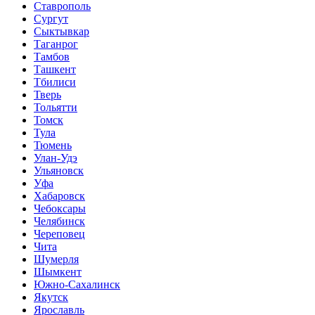
Ставрополь
Сургут
Сыктывкар
Таганрог
Тамбов
Ташкент
Тбилиси
Тверь
Тольятти
Томск
Тула
Тюмень
Улан-Удэ
Ульяновск
Уфа
Хабаровск
Чебоксары
Челябинск
Череповец
Чита
Шумерля
Шымкент
Южно-Сахалинск
Якутск
Ярославль