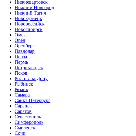
Нижневартовск
Нижний Новгород
Нижний Тагил
Новокузнецк
Новороссийск
Новосибирск
Омск
Орёл
Оренбург
Павлодар
Пенза
Пермь
Петрозаводск
Псков
Ростов-на-Дону
Рыбинск
Рязань
Самара
Санкт-Петербург
Саранск
Саратов
Севастополь
Симферополь
Смоленск
Сочи