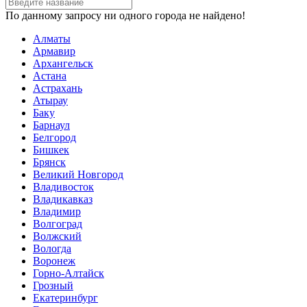
По данному запросу ни одного города не найдено!
Алматы
Армавир
Архангельск
Астана
Астрахань
Атырау
Баку
Барнаул
Белгород
Бишкек
Брянск
Великий Новгород
Владивосток
Владикавказ
Владимир
Волгоград
Волжский
Вологда
Воронеж
Горно-Алтайск
Грозный
Екатеринбург