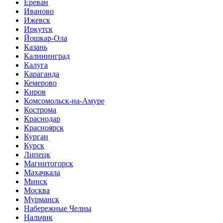
Ереван
Иваново
Ижевск
Иркутск
Йошкар-Ола
Казань
Калининград
Калуга
Караганда
Кемерово
Киров
Комсомольск-на-Амуре
Кострома
Краснодар
Красноярск
Курган
Курск
Липецк
Магнитогорск
Махачкала
Минск
Москва
Мурманск
Набережные Челны
Нальчик